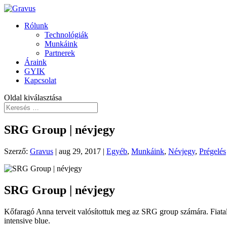
Rólunk
Technológiák
Munkáink
Partnerek
Áraink
GYIK
Kapcsolat
Oldal kiválasztása
SRG Group | névjegy
Szerző:
Gravus
|
aug 29, 2017
|
Egyéb
,
Munkáink
,
Névjegy
,
Prégelés
SRG Group | névjegy
Kőfaragó Anna terveit valósítottuk meg az SRG group számára. Fiatal
intensive blue.