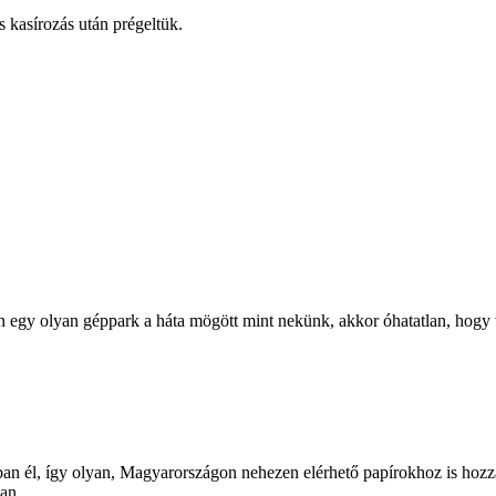
s kasírozás után prégeltük.
van egy olyan géppark a háta mögött mint nekünk, akkor óhatatlan, hogy
an él, így olyan, Magyarországon nehezen elérhető papírokhoz is hoz
an...