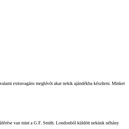
 valami extravagáns meghívót akar nekik ajándékba készíteni. Minket
záférése van mint a G.F. Smith. Londonból küldött nekünk néhány