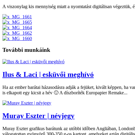
A viszonylag kis mennyiség miatt a nyomtatást digitálisan végeztük, é
További munkáink
Ilus & Laci | esküvői meghívó
Ha az ember barátai házasodásra adják a fejüket, kivált képpen, ha 
is elkapott egy kicsit a hév 🙂 A díszboríték Europapier Remake...
Muray Eszter | névjegy
Muray Eszter grafikus barátunk az utóbbi időben Angliában, Londonb
válogatottan gyönyörű 300-350 g-os kartont, amelyeket aztán digitális