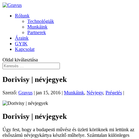
Rólunk
Technológiák
Munkáink
Partnerek
Áraink
GYIK
Kapcsolat
Oldal kiválasztása
Dorivisy | névjegyek
Szerző:
Gravus
|
jan 15, 2016
|
Munkáink
,
Névjegy
,
Prégelés
|
Dorivisy | névjegyek
Úgy fest, hogy a budapesti művész és üzleti köröknek mi lettünk az
elsőszámú névjegykártya készítő műhelye. Számtalan különleges