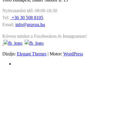
Nyitvatartási idő: 08:00-16:30
Tel:
+36 30 508 8105
Email:
info@gravus.hu
Kövess minket a Facebookon és Instagramon!
Dizájn:
Elegant Themes
| Motor:
WordPress
Ez a weboldal sütiket használ. Az Uniós törvények értelmében
kérünk, engedélyezd a sütik használatát, vagy zárd be az oldalt.
További információ
Elfogadom
Az Uniós törvények értelmében fel kell hívnunk a figyelmed arra,
hogy ez a weboldal ún. “cookie”-kat vagy “sütiket” használ. Ezeket
a fájlokat a weboldal azért helyezi el a számítógépeden, hogy minél
egyszerűbbé tegye számodra a böngészést. A sütiket letilthatod a
böngésző beállításaiban. Amennyiben ezt nem teszed meg, illetve ha
az “Elfogadom” feliratú gombra kattintasz, azzal elfogadod a sütik
használatát.