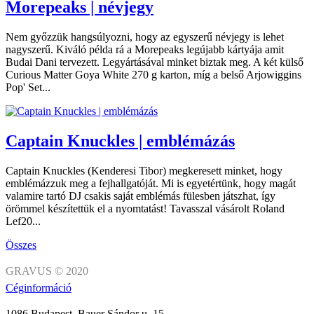
Morepeaks | névjegy
Nem győzzük hangsúlyozni, hogy az egyszerű névjegy is lehet
nagyszerű. Kiváló példa rá a Morepeaks legújabb kártyája amit
Budai Dani tervezett. Legyártásával minket biztak meg. A két külső
Curious Matter Goya White 270 g karton, míg a belső Arjowiggins
Pop' Set...
Captain Knuckles | emblémázás
Captain Knuckles (Kenderesi Tibor) megkeresett minket, hogy
emblémázzuk meg a fejhallgatóját. Mi is egyetértünk, hogy magát
valamire tartó DJ csakis saját emblémás fülesben játszhat, így
örömmel készítettük el a nyomtatást! Tavasszal vásárolt Roland
Lef20...
Összes
GRAVUS © 2020
Céginformáció
1086 Budapest, Bauer Sándor u. 15