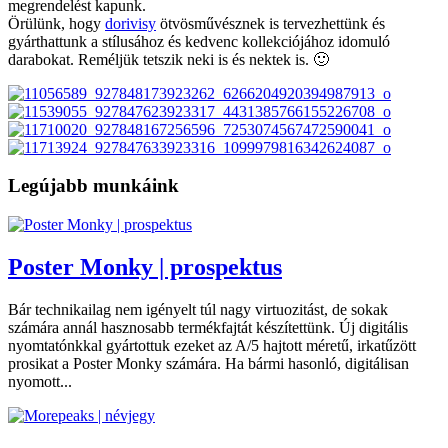
megrendelést kapunk.
Örülünk, hogy
dorivisy
ötvösművésznek is tervezhettünk és
gyárthattunk a stílusához és kedvenc kollekciójához idomuló
darabokat. Reméljük tetszik neki is és nektek is. 🙂
Legújabb munkáink
Poster Monky | prospektus
Bár technikailag nem igényelt túl nagy virtuozitást, de sokak
számára annál hasznosabb termékfajtát készítettünk. Új digitális
nyomtatónkkal gyártottuk ezeket az A/5 hajtott méretű, irkatűzött
prosikat a Poster Monky számára. Ha bármi hasonló, digitálisan
nyomott...