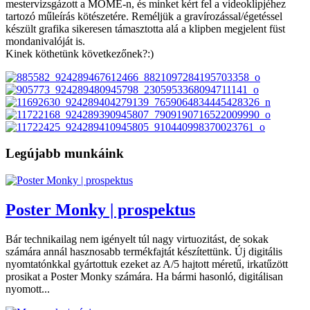
mestervizsgázott a MOME-n, és minket kért fel a videoklipjéhez
tartozó műleírás kötészetére. Reméljük a gravírozással/égetéssel
készült grafika sikeresen támasztotta alá a klipben megjelent füst
mondanivalóját is.
Kinek köthetünk következőnek?:)
Legújabb munkáink
Poster Monky | prospektus
Bár technikailag nem igényelt túl nagy virtuozitást, de sokak
számára annál hasznosabb termékfajtát készítettünk. Új digitális
nyomtatónkkal gyártottuk ezeket az A/5 hajtott méretű, irkatűzött
prosikat a Poster Monky számára. Ha bármi hasonló, digitálisan
nyomott...