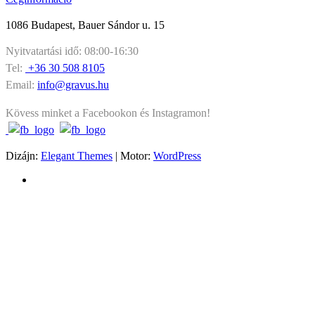
1086 Budapest, Bauer Sándor u. 15
Nyitvatartási idő: 08:00-16:30
Tel:
+36 30 508 8105
Email:
info@gravus.hu
Kövess minket a Facebookon és Instagramon!
Dizájn:
Elegant Themes
| Motor:
WordPress
Ez a weboldal sütiket használ. Az Uniós törvények értelmében
kérünk, engedélyezd a sütik használatát, vagy zárd be az oldalt.
További információ
Elfogadom
Az Uniós törvények értelmében fel kell hívnunk a figyelmed arra,
hogy ez a weboldal ún. “cookie”-kat vagy “sütiket” használ. Ezeket
a fájlokat a weboldal azért helyezi el a számítógépeden, hogy minél
egyszerűbbé tegye számodra a böngészést. A sütiket letilthatod a
böngésző beállításaiban. Amennyiben ezt nem teszed meg, illetve ha