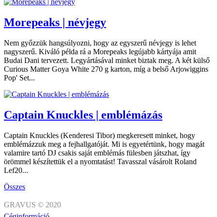
Morepeaks | névjegy
Nem győzzük hangsúlyozni, hogy az egyszerű névjegy is lehet
nagyszerű. Kiváló példa rá a Morepeaks legújabb kártyája amit
Budai Dani tervezett. Legyártásával minket biztak meg. A két külső
Curious Matter Goya White 270 g karton, míg a belső Arjowiggins
Pop' Set...
Captain Knuckles | emblémázás
Captain Knuckles (Kenderesi Tibor) megkeresett minket, hogy
emblémázzuk meg a fejhallgatóját. Mi is egyetértünk, hogy magát
valamire tartó DJ csakis saját emblémás fülesben játszhat, így
örömmel készítettük el a nyomtatást! Tavasszal vásárolt Roland
Lef20...
Összes
GRAVUS © 2020
Céginformáció