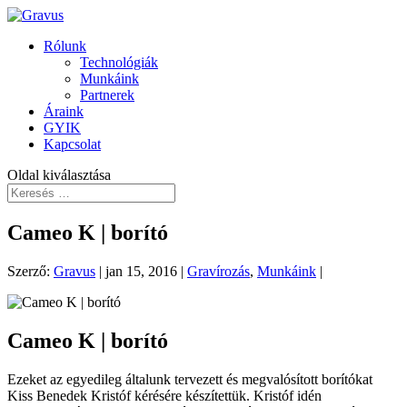
Rólunk
Technológiák
Munkáink
Partnerek
Áraink
GYIK
Kapcsolat
Oldal kiválasztása
Cameo K | borító
Szerző:
Gravus
|
jan 15, 2016
|
Gravírozás
,
Munkáink
|
Cameo K | borító
Ezeket az egyedileg általunk tervezett és megvalósított borítókat
Kiss Benedek Kristóf kérésére készítettük. Kristóf idén